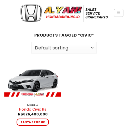
Skip
to
content
PRODUCTS TAGGED “CIVIC”
MODELS
Honda Civic Rs
Rp
626,400,000
TANYA PRODUK